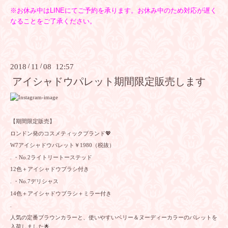
※お休み中はLINEにてご予約を承ります。
お休み中のため対応が遅く
なることをご了承ください。
2018
/
11
/
08 12:57
アイシャドウパレット期間限定販売します
【期間限定販売】
ロンドン発のコスメティックブランド💖
W7アイシャドウパレット￥1980（税抜）
. ・No.2ライトリートーステッド
12色＋アイシャドウブラシ付き
. ・No.7デリシャス
14色＋アイシャドウブラシ＋ミラー付き
.
人気の定番ブラウンカラーと、使いやすいベリー＆ヌーディーカラーのパレットを
入荷しました🌟