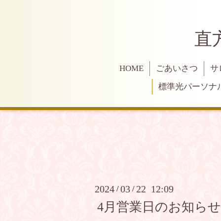
直
HOME
ごあいさつ
サ
標準光パーソナ
2024
03
22 12:09
/
/
4月営業日のお知ら